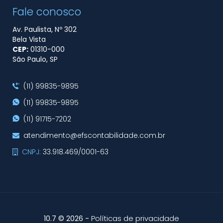
Fale conosco
Av. Paulista, Nº 302
Bela Vista
CEP:
01310​-000
São Paulo, SP
(11) 99835-9895
(11) 99835-9895
(11) 91715-7202
atendimento@efscontabilidade.com.br
CNPJ:
33.918.469/0001-63
-
Políticas de privacidade
10.7 © 2026